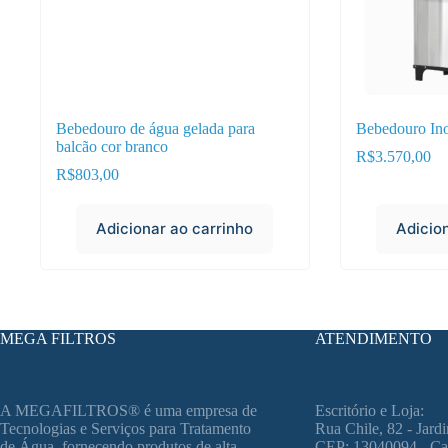
Bebedouro de água gelada para
Bebedouro Ino
balcão cor branco
R$
3.570,00
R$
803,00
Adicionar ao carrinho
Adicio
MEGA FILTROS
ATENDIMENTO
A MEGAFILTROS® é uma empresa de
Escritório e Loja:
Tecnologias e Serviços para Tratamento
Rua Chile, 82 - Jar
de Água, fornecendo produtos de alta
CEP: 13040094 - Ca