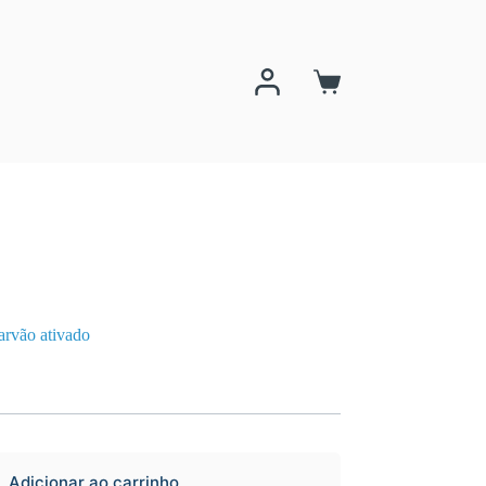
Carrinho
arvão ativado
Adicionar ao carrinho