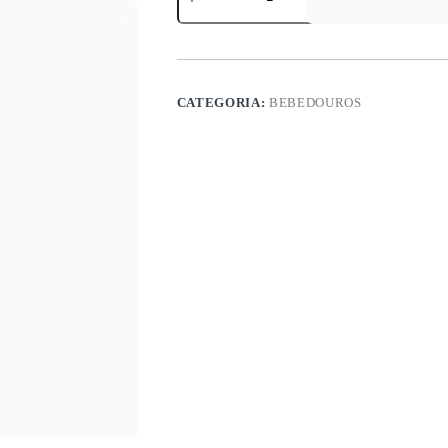
para
galão
gelado
Inox
quantidade
CATEGORIA:
BEBEDOUROS