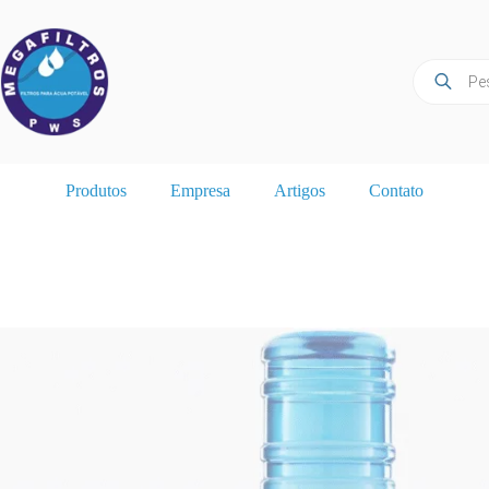
Pular
para
o
conteúdo
Pesquisar
produtos
Produtos
Empresa
Artigos
Contato